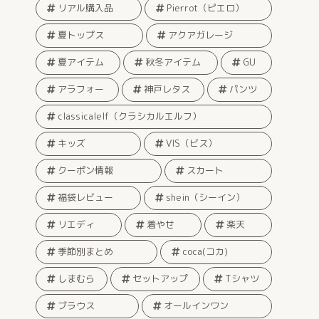
リアル購入品
Pierrot（ピエロ）
夏トップス
アクアガレージ
夏アイテム
秋冬アイテム
GU
アラフォー
神戸レタス
パンツ
classicalelf（クラシカルエルフ）
キッズ
VIS（ビス）
クーポン情報
スカート
福袋レビュー
shein（シーイン）
リエディ
着やせ
楽天
季節別まとめ
coca(コカ)
しまむら
セットアップ
Tシャツ
ブラウス
オールインワン