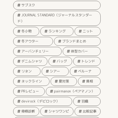
サブスク
JOURNAL STANDARD（ジャーナルスタンダー
ド）
冬小物
ランキング
ニット
冬アウター
ブランドまとめ
アーバンチェリー
体型カバー
デニムシャツ
バッグ
トレンド
リネン
シアー
ベルーナ
ネックライン
夏対策
貧相
PRレビュー
pairmanon（ペアマノン）
devirock（デビロック）
羽織
骨格診断
シャツワンピ
比較記事