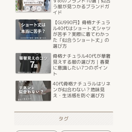
すめのブランド10選｜似合
う服が見つかるブランドガ
イド
【GU990円】骨格ナチュラ
ル40代はショート丈シャツ
が苦手？実際に着てわかっ
た「似合うショート丈」の
選び方
骨格ナチュラル40代が華奢
見えする服の選び方｜春夏
に意識したい7つのポイン
ト
40代骨格ナチュラルはリネ
ンが似合わない？地味見
え・生活感を防ぐ選び方
タグ