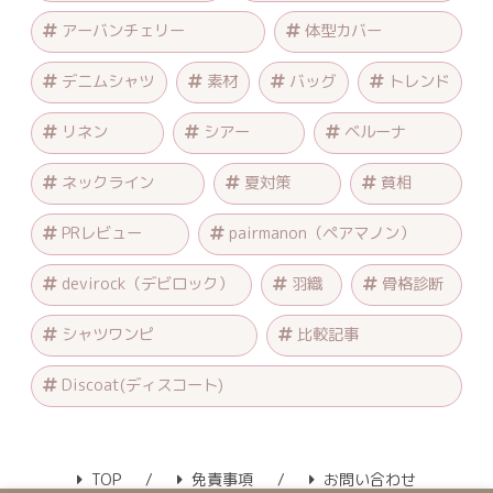
アーバンチェリー
体型カバー
デニムシャツ
素材
バッグ
トレンド
リネン
シアー
ベルーナ
ネックライン
夏対策
貧相
PRレビュー
pairmanon（ペアマノン）
devirock（デビロック）
羽織
骨格診断
シャツワンピ
比較記事
Discoat(ディスコート)
TOP
免責事項
お問い合わせ