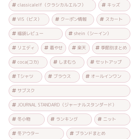
classicalelf（クラシカルエルフ）
キッズ
VIS（ビス）
クーポン情報
スカート
福袋レビュー
shein（シーイン）
リエディ
着やせ
楽天
季節別まとめ
coca(コカ)
しまむら
セットアップ
Tシャツ
ブラウス
オールインワン
サブスク
JOURNAL STANDARD（ジャーナルスタンダード）
冬小物
ランキング
ニット
冬アウター
ブランドまとめ