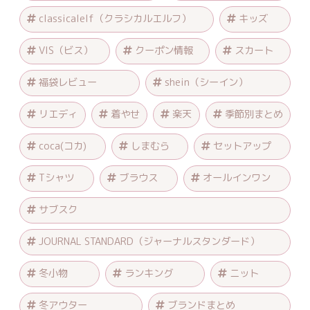
classicalelf（クラシカルエルフ）
キッズ
VIS（ビス）
クーポン情報
スカート
福袋レビュー
shein（シーイン）
リエディ
着やせ
楽天
季節別まとめ
coca(コカ)
しまむら
セットアップ
Tシャツ
ブラウス
オールインワン
サブスク
JOURNAL STANDARD（ジャーナルスタンダード）
冬小物
ランキング
ニット
冬アウター
ブランドまとめ