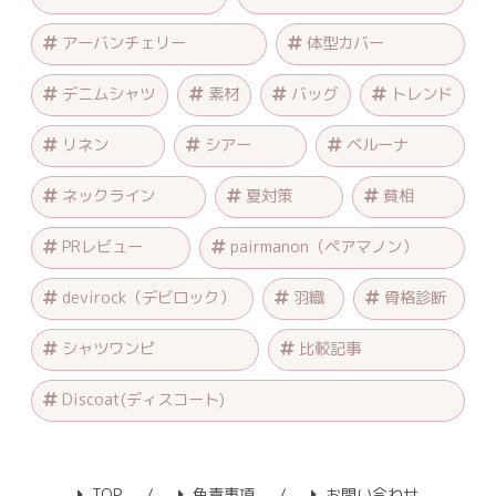
アーバンチェリー
体型カバー
デニムシャツ
素材
バッグ
トレンド
リネン
シアー
ベルーナ
ネックライン
夏対策
貧相
PRレビュー
pairmanon（ペアマノン）
devirock（デビロック）
羽織
骨格診断
シャツワンピ
比較記事
Discoat(ディスコート)
TOP
免責事項
お問い合わせ