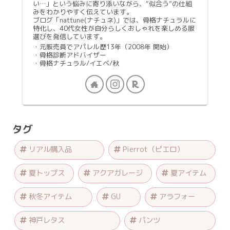
い…」という悩みに寄り添いながら、“似合う”の仕組
みをわかりやすく伝えています。
ブログ「nattune(ナチュネ)」では、骨格ナチュラルに
特化し、40代女性が自分らしくおしゃれを楽しめる服
選びを発信しています。
・元販売員でアパレル歴13年（2008年 開始）
・骨格診断アドバイザー
・骨格ナチュラル/イエベ/秋
タグ
リアル購入品
Pierrot（ピエロ）
夏トップス
アクアガレージ
夏アイテム
秋冬アイテム
GU
アラフォー
神戸レタス
パンツ