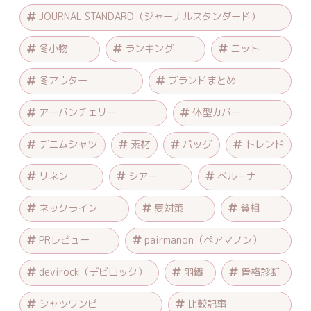
JOURNAL STANDARD（ジャーナルスタンダード）
冬小物
ランキング
ニット
冬アウター
ブランドまとめ
アーバンチェリー
体型カバー
デニムシャツ
素材
バッグ
トレンド
リネン
シアー
ベルーナ
ネックライン
夏対策
貧相
PRレビュー
pairmanon（ペアマノン）
devirock（デビロック）
羽織
骨格診断
シャツワンピ
比較記事