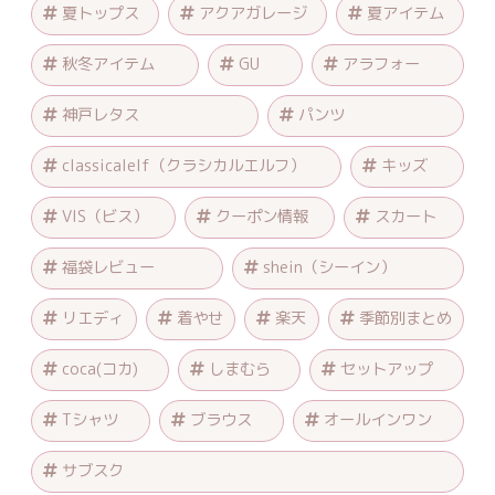
夏トップス
アクアガレージ
夏アイテム
秋冬アイテム
GU
アラフォー
神戸レタス
パンツ
classicalelf（クラシカルエルフ）
キッズ
VIS（ビス）
クーポン情報
スカート
福袋レビュー
shein（シーイン）
リエディ
着やせ
楽天
季節別まとめ
coca(コカ)
しまむら
セットアップ
Tシャツ
ブラウス
オールインワン
サブスク